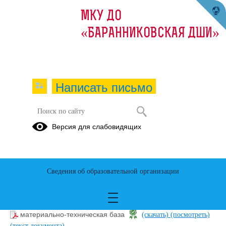
МКУ ДО
«БАРАННИКОВСКАЯ ДШИ»
Написать письмо
Версия для слабовидящих
Материально-техническое
обеспечение образовательной
деятельности, в том числе в
отношении инвалидов и лиц с
Сведения об образовательной организации
ограниченными возможностями
здоровья
материально-техническая база
(скачать)
(посмотреть)
(текст документа)