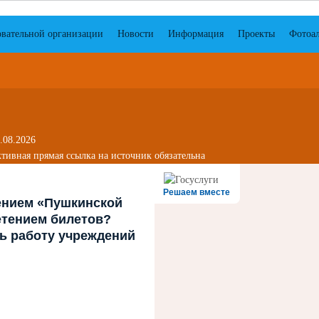
овательной организации
Новости
Информация
Проекты
Фотоа
.08.2026
тивная прямая ссылка на источник обязательна
Решаем вместе
ением «Пушкинской
етением билетов?
ть работу учреждений