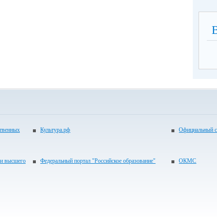
ственных
Культура.рф
Официальный с
 и высшего
Федеральный портал "Российское образование"
ОКМС